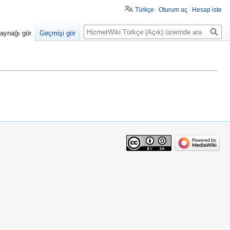
Türkçe
Oturum aç
Hesap iste
Ara
aynağı gör
Geçmişi gör