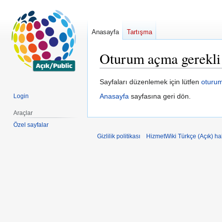
Anasayfa
Tartışma
Oturum açma gerekli
Gezinti
Arama
Sayfaları düzenlemek için lütfen
oturu
kısmına
kısmına
Anasayfa
sayfasına geri dön.
Login
atla
atla
Araçlar
Özel sayfalar
Gizlilik politikası
HizmetWiki Türkçe (Açık) h