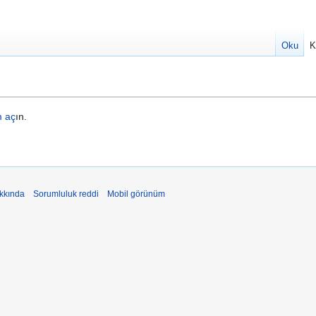
Oku
K
m aç
ın.
akkında
Sorumluluk reddi
Mobil görünüm