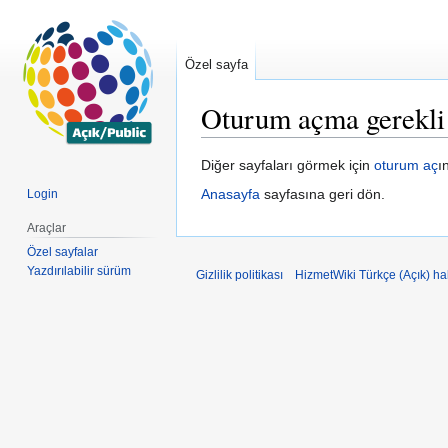
Özel sayfa
Oturum açma gerekli
Gezinti
Arama
Diğer sayfaları görmek için
oturum aç
ı
kısmına
kısmına
Anasayfa
sayfasına geri dön.
Login
atla
atla
Araçlar
Özel sayfalar
Yazdırılabilir sürüm
Gizlilik politikası
HizmetWiki Türkçe (Açık) h