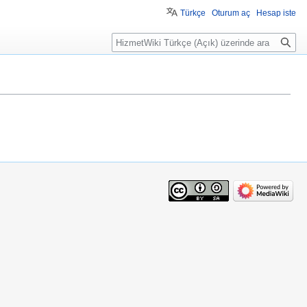
Türkçe
Oturum aç
Hesap iste
Ara